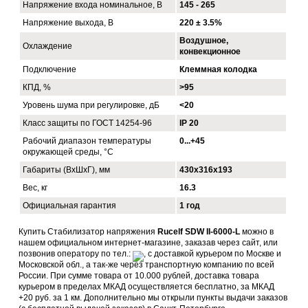
Напряжение входа номинальное, В
145 - 265
Напряжение выхода, В
220 ± 3.5%
Воздушное,
Охлаждение
конвекционное
Подключение
Клеммная колодка
КПД, %
>95
Уровень шума при регулировке, дБ
<20
Класс защиты по ГОСТ 14254-96
IP 20
Рабочий диапазон температуры
0...+45
окружающей среды, °С
Габариты (ВхШхГ), мм
430x316x193
Вес, кг
16.3
Официальная гарантия
1 год
Купить Стабилизатор напряжения
Rucelf SDW II-6000-L
можно в
нашем официальном интернет-магазине, заказав через сайт, или
позвонив оператору по тел.:
, с доставкой курьером по Москве и
Московской обл., а так-же через транспортную компанию по всей
России. При сумме товара от 10.000 рублей, доставка товара
курьером в пределах МКАД осуществляется бесплатно, за МКАД
+20 руб. за 1 км. Дополнительно мы открыли пункты выдачи заказов