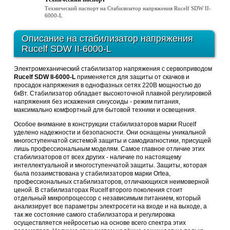
Технический паспорт на Стабилизатор напряжения Rucelf SDW II-
6000-L
Описание на
стабилизатор напряжения
Rucelf SDW II-6000-L
Электромеханический стабилизатор напряжения с сервоприводом
Rucelf SDW II-6000-L
применяется для защиты от скачков и
просадок напряжения в однофазных сетях 220В мощностью до
6кВт. Стабилизатор обладает высокоточной плавной регулировкой
напряжения без искажения синусоиды - режим питания,
максимально комфортный для бытовой техники и освещения.
Особое внимание в конструкции стабилизаторов марки Rucelf
уделено надежности и безопасности. Они оснащены уникальной
многоступенчатой системой защиты и самодиагностики, присущей
лишь профессиональным моделям. Самое главное отличие этих
стабилизаторов от всех других - наличие по настоящему
интеллектуальной и многоступенчатой защиты. Защиты, которая
была позаимствована у стабилизаторов марки Ortea,
профессиональных стабилизаторов, отличающихся неимоверной
ценой. В стабилизаторах Rucelf второго поколения стоит
отдельный микропроцессор с независимым питанием, который
анализирует все параметры электросети на входе и на выходе, а
так же состояние самого стабилизатора и регулировка
осуществляется нейросетью на основе всего спектра этих