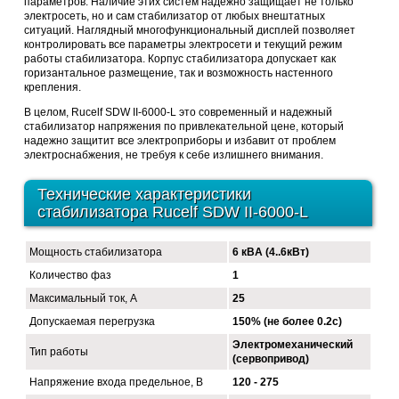
параметров. Наличие этих систем надёжно защищает не только
электросеть, но и сам стабилизатор от любых внештатных
ситуаций. Наглядный многофункциональный дисплей позволяет
контролировать все параметры электросети и текущий режим
работы стабилизатора. Корпус стабилизатора допускает как
горизантальное размещение, так и возможность настенного
крепления.
В целом, Rucelf SDW II-6000-L это современный и надежный
стабилизатор напряжения по привлекательной цене, который
надежно защитит все электроприборы и избавит от проблем
электроснабжения, не требуя к себе излишнего внимания.
Технические характеристики
стабилизатора Rucelf SDW II-6000-L
Мощность стабилизатора
6 кВA (4..6кВт)
Количество фаз
1
Максимальный ток, А
25
Допускаемая перегрузка
150% (не более 0.2с)
Электромеханический
Тип работы
(сервопривод)
Напряжение входа предельное, В
120 - 275