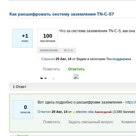
Как расшифровать сестему заземления TN-C-S?
Что за система заземления TN-C-S, как о
+1
100
голос
просмотров
заземление
tn-c-s
Спросил
29 Авг, 14
от
Вадим
в категории
Тех.поддержка
1 Ответ
Вот здесь подробно о расшифровке заземления -
https:
0
♦
Ответил
29 Авг, 14
от
electro-sila
(
3,580
баллов)
Завсегдатай
голосов
Лучший