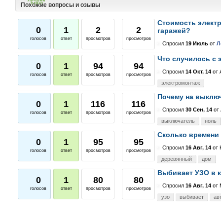
ответ
Похожие вопросы и озывы
Стоимость электр
0
1
2
2
гаражей?
голосов
ответ
просмотров
просмотров
Спросил
19 Июль
от
Л
Что случилось с
0
1
94
94
Спросил
14 Окт, 14
от
голосов
ответ
просмотров
просмотров
электромонтаж
Почему на выклю
0
1
116
116
Спросил
30 Сен, 14
от
голосов
ответ
просмотров
просмотров
выключатель
ноль
Сколько времени 
0
1
95
95
Спросил
16 Авг, 14
от
голосов
ответ
просмотров
просмотров
деревянный
дом
Выбивает УЗО в 
0
1
80
80
Спросил
16 Авг, 14
от
голосов
ответ
просмотров
просмотров
узо
выбивает
ав