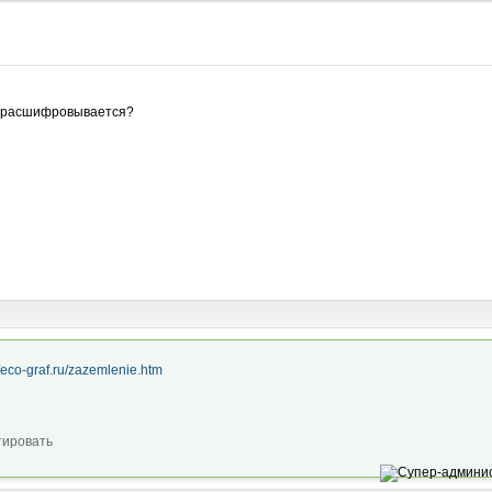
на расшифровывается?
//eco-graf.ru/zazemlenie.htm