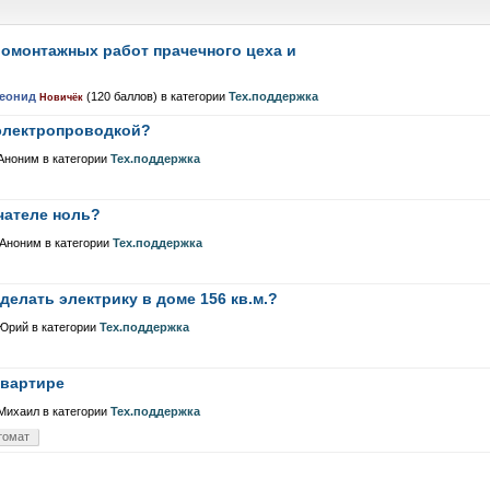
омонтажных работ прачечного цеха и
еонид
(
120
баллов)
в категории
Тех.поддержка
Новичёк
 электропроводкой?
Аноним
в категории
Тех.поддержка
чателе ноль?
Аноним
в категории
Тех.поддержка
делать электрику в доме 156 кв.м.?
Юрий
в категории
Тех.поддержка
квартире
Михаил
в категории
Тех.поддержка
томат