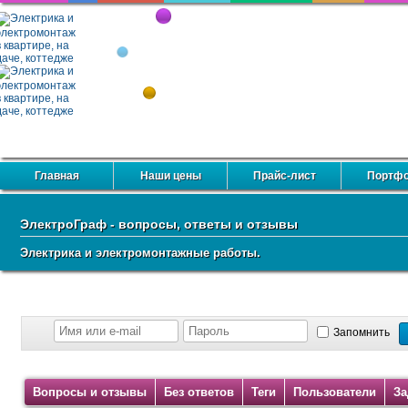
Главная
Наши цены
Прайс-лист
Портф
Форум электриков
Каталог сайтов
Рейтинг сайтов
Конта
ЭлектроГраф - вопросы, ответы и отзывы
Электрика и электромонтажные работы.
Запомнить
Вопросы и отзывы
Без ответов
Теги
Пользователи
За