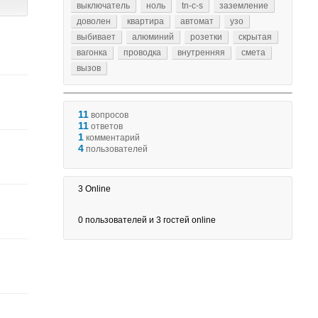
выключатель
ноль
tn-c-s
заземление
доволен
квартира
автомат
узо
выбивает
алюминий
розетки
скрытая
вагонка
проводка
внутренняя
смета
вызов
11
вопросов
11
ответов
1
комментарий
4
пользователей
3
Online
0
пользователей и
3
гостей online