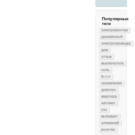
Популярные
теги
электромонтаж
деревянный
электропроводка
дом
отзыв
выключатель
ноль
tn-c-s
заземление
доволен
квартира
автомат
узо
выбивает
алюминий
розетки