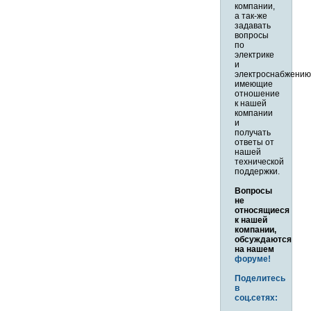
компании,
а так-же
задавать
вопросы
по
электрике
и
электроснабжению
имеющие
отношение
к нашей
компании
и
получать
ответы от
нашей
технической
поддержки.
Вопросы
не
относящиеся
к нашей
компании,
обсуждаются
на нашем
форуме!
Поделитесь
в
соц.сетях: