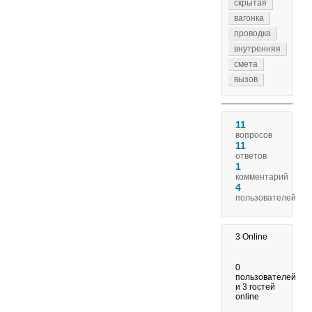
скрытая
вагонка
проводка
внутренняя
смета
вызов
11
вопросов
11
ответов
1
комментарий
4
пользователей
3
Online
0
пользователей
и
3
гостей
online