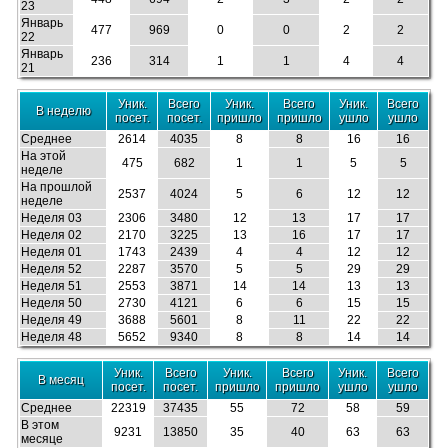
23
Январь
477
969
0
0
2
2
22
Январь
236
314
1
1
4
4
21
Уник.
Всего
Уник.
Всего
Уник.
Всего
В неделю
посет.
посет.
пришло
пришло
ушло
ушло
Среднее
2614
4035
8
8
16
16
На этой
475
682
1
1
5
5
неделе
На прошлой
2537
4024
5
6
12
12
неделе
Неделя 03
2306
3480
12
13
17
17
Неделя 02
2170
3225
13
16
17
17
Неделя 01
1743
2439
4
4
12
12
Неделя 52
2287
3570
5
5
29
29
Неделя 51
2553
3871
14
14
13
13
Неделя 50
2730
4121
6
6
15
15
Неделя 49
3688
5601
8
11
22
22
Неделя 48
5652
9340
8
8
14
14
Уник.
Всего
Уник.
Всего
Уник.
Всего
В месяц
посет.
посет.
пришло
пришло
ушло
ушло
Среднее
22319
37435
55
72
58
59
В этом
9231
13850
35
40
63
63
месяце