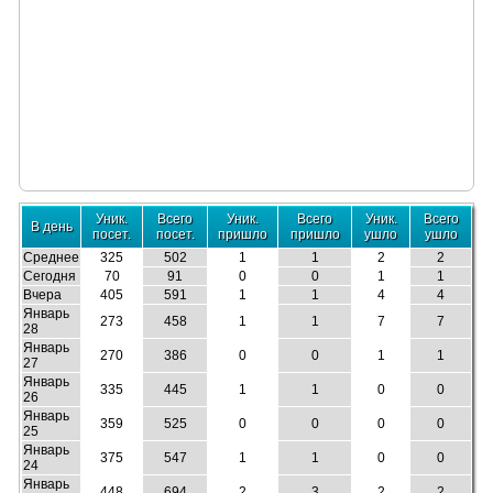
Уник.
Всего
Уник.
Всего
Уник.
Всего
В день
посет.
посет.
пришло
пришло
ушло
ушло
Среднее
325
502
1
1
2
2
Сегодня
70
91
0
0
1
1
Вчера
405
591
1
1
4
4
Январь
273
458
1
1
7
7
28
Январь
270
386
0
0
1
1
27
Январь
335
445
1
1
0
0
26
Январь
359
525
0
0
0
0
25
Январь
375
547
1
1
0
0
24
Январь
448
694
2
3
2
2