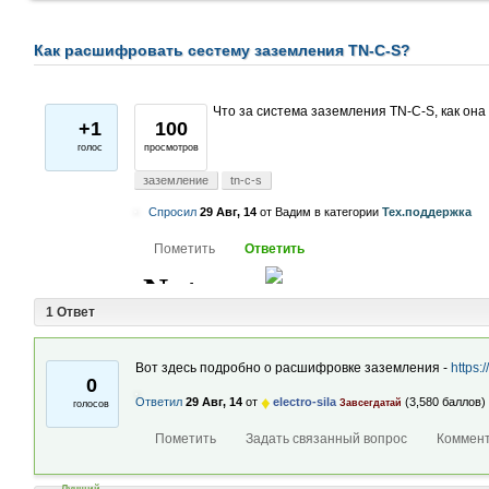
Как расшифровать сестему заземления TN-C-S?
Что за система заземления TN-C-S, как о
+1
100
голос
просмотров
заземление
tn-c-s
Спросил
29 Авг, 14
от
Вадим
в категории
Тех.поддержка
1 Ответ
Вот здесь подробно о расшифровке заземления -
https:
0
♦
Ответил
29 Авг, 14
от
electro-sila
(
3,580
баллов)
Завсегдатай
голосов
Лучший