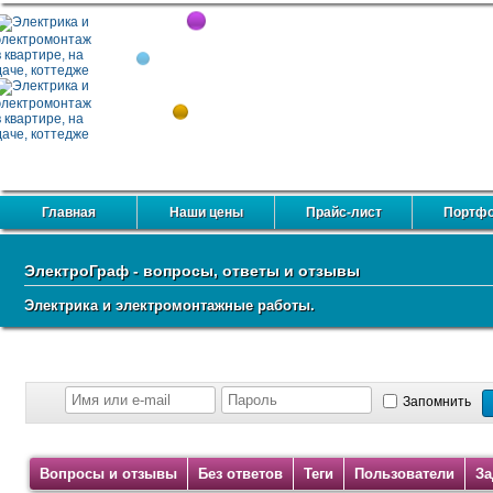
Главная
Наши цены
Прайс-лист
Портф
Форум электриков
Каталог сайтов
Рейтинг сайтов
Конта
ЭлектроГраф - вопросы, ответы и отзывы
Электрика и электромонтажные работы.
Запомнить
Вопросы и отзывы
Без ответов
Теги
Пользователи
За