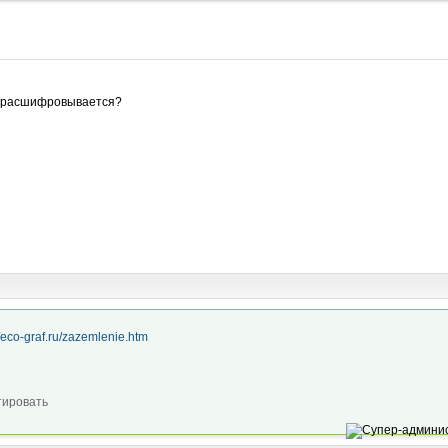
на расшифровывается?
//eco-graf.ru/zazemlenie.htm