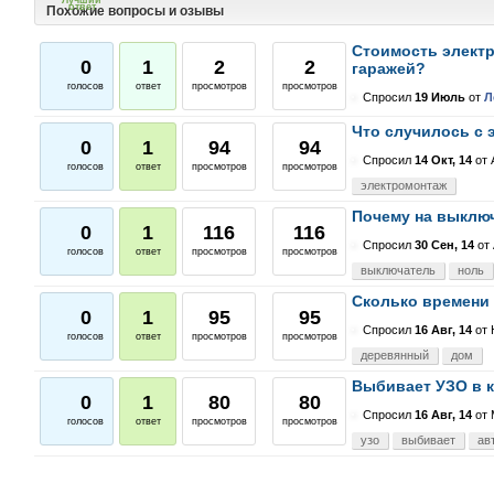
ответ
Похожие вопросы и озывы
Стоимость электр
0
1
2
2
гаражей?
голосов
ответ
просмотров
просмотров
Спросил
19 Июль
от
Л
Что случилось с
0
1
94
94
Спросил
14 Окт, 14
от
голосов
ответ
просмотров
просмотров
электромонтаж
Почему на выклю
0
1
116
116
Спросил
30 Сен, 14
от
голосов
ответ
просмотров
просмотров
выключатель
ноль
Сколько времени 
0
1
95
95
Спросил
16 Авг, 14
от
голосов
ответ
просмотров
просмотров
деревянный
дом
Выбивает УЗО в 
0
1
80
80
Спросил
16 Авг, 14
от
голосов
ответ
просмотров
просмотров
узо
выбивает
ав