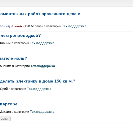
омонтажных работ прачечного цеха и
еонид
(
120
баллов)
в категории
Тех.поддержка
Новичёк
 электропроводкой?
Аноним
в категории
Тех.поддержка
чателе ноль?
Аноним
в категории
Тех.поддержка
делать электрику в доме 156 кв.м.?
Юрий
в категории
Тех.поддержка
квартире
Михаил
в категории
Тех.поддержка
томат