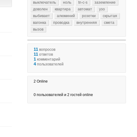
выключатель
ноль
tn-c-s
заземление
доволен
квартира
автомат
узо
выбивает
алюминий
розетки
скрытая
вагонка
проводка
внутренняя
смета
вызов
11
вопросов
11
ответов
1
комментарий
4
пользователей
2
Online
0
пользователей и
2
гостей online